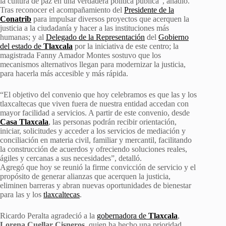
la cultura de paz en una verdadera política pública”, añadió.
Tras reconocer el acompañamiento del
Presidente de la
Conatrib
para impulsar diversos proyectos que acerquen la
justicia a la ciudadanía y hacer a las instituciones más
humanas; y al
Delegado de la Representación
del
Gobierno
del estado de
Tlaxcala
por la iniciativa de este centro; la
magistrada Fanny Amador Montes sostuvo que los
mecanismos alternativos llegan para modernizar la justicia,
para hacerla más accesible y más rápida.
“El objetivo del convenio que hoy celebramos es que las y los
tlaxcaltecas que viven fuera de nuestra entidad accedan con
mayor facilidad a servicios. A partir de este convenio, desde
Casa Tlaxcala
, las personas podrán recibir orientación,
iniciar, solicitudes y acceder a los servicios de mediación y
conciliación en materia civil, familiar y mercantil, facilitando
la construcción de acuerdos y ofreciendo soluciones reales,
ágiles y cercanas a sus necesidades”, detalló.
Agregó que hoy se reunió la firme convicción de servicio y el
propósito de generar alianzas que acerquen la justicia,
eliminen barreras y abran nuevas oportunidades de bienestar
para las y los
tlaxcaltecas
.
Ricardo Peralta agradeció a la
gobernadora de
Tlaxcala
,
Lorena Cuellar Cisneros
, quien ha hecho una prioridad